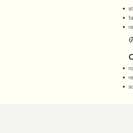
st
f
r
r
r
s