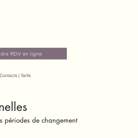
dre RDV en ligne
Contacts | Tarifs
nelles
 des périodes de changement