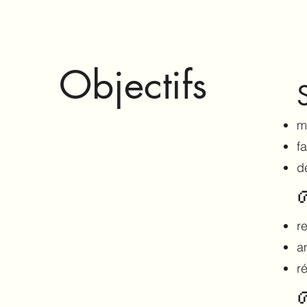
Objectifs
m
f
d
r
a
r