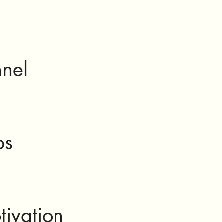
nnel
ps
tivation